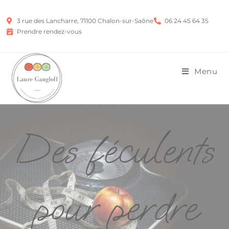
3 rue des Lancharre, 71100 Chalon-sur-Saône
06 24 45 64 35
Prendre rendez-vous
Menu
Des féculents
pour perdre