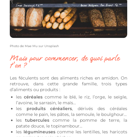
Photo de
Mae Mu
sur
Unsplash
Mais pour commencer, de quoi parle
t'on ?
Les féculents sont des aliments riches en amidon. On
retrouve, dans cette grande famille, trois types
d’aliments ou produits :
les
céréales
comme le blé, le riz, l’orge, le seigle,
l’avoine, le sarrasin, le maïs…
les
produits céréaliers
, dérivés des céréales
comme le pain, les pâtes, la semoule, le boulghour…
les
tubercules
comme la pomme de terre, la
patate douce, le topinambour…
les
légumineuses
comme les lentilles, les haricots