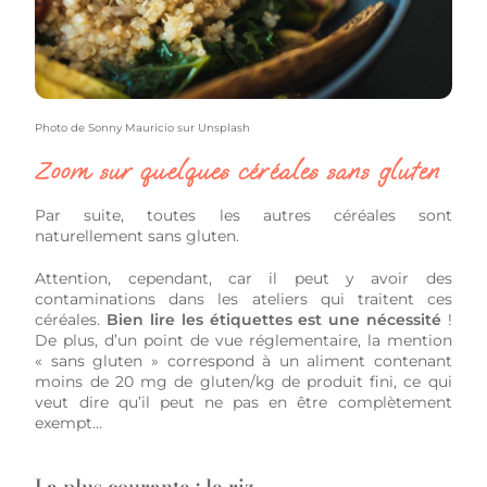
Photo de
Sonny Mauricio
sur
Unsplash
Zoom sur quelques céréales sans gluten
Par suite, toutes les autres céréales sont
naturellement sans gluten.
Attention, cependant, car il peut y avoir des
contaminations dans les ateliers qui traitent ces
céréales.
Bien lire les étiquettes est une nécessité
!
De plus, d’un point de vue réglementaire, la mention
« sans gluten » correspond à un aliment contenant
moins de 20 mg de gluten/kg de produit fini, ce qui
veut dire qu’il peut ne pas en être complètement
exempt…
La plus courante : le riz